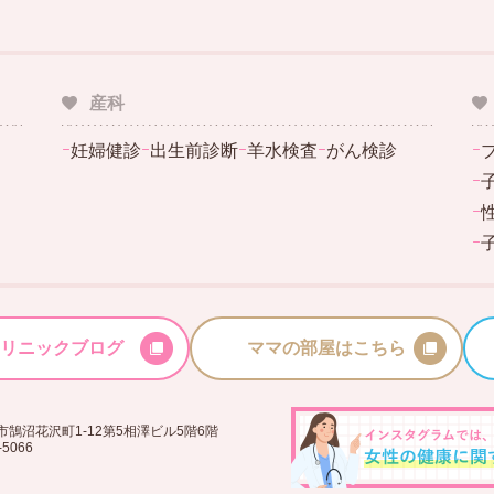
産科
ｰ
妊婦健診
ｰ
出生前診断
ｰ
羊水検査
ｰ
がん検診
ｰ
ｰ
ｰ
ｰ
リニックブログ
ママの部屋はこちら
鵠沼花沢町1-12第5相澤ビル5階6階
-5066