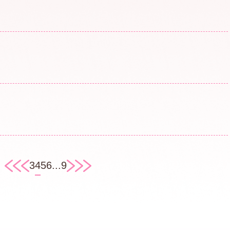
3
4
5
6
...
9