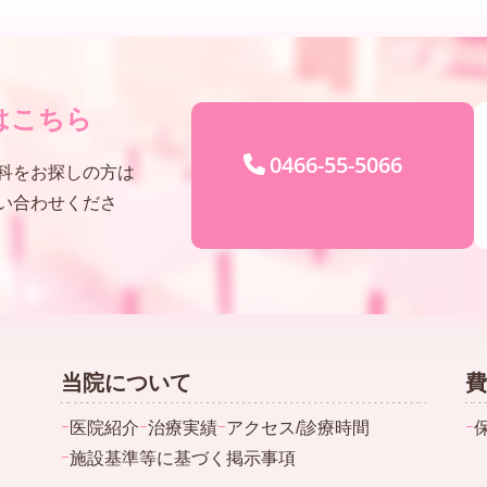
はこちら
0466-55-5066
科をお探しの方は
い合わせくださ
当院について
費
ｰ
医院紹介
ｰ
治療実績
ｰ
アクセス/診療時間
ｰ
ｰ
施設基準等に基づく掲示事項