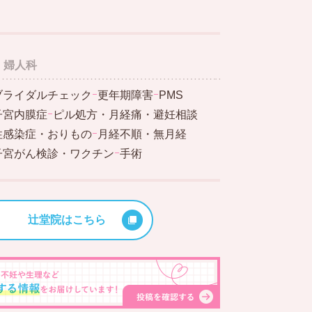
婦人科
ブライダルチェック
ｰ
更年期障害
ｰ
PMS
子宮内膜症
ｰ
ピル処方・月経痛・避妊相談
性感染症・おりもの
ｰ
月経不順・無月経
子宮がん検診・ワクチン
ｰ
手術
辻堂院はこちら