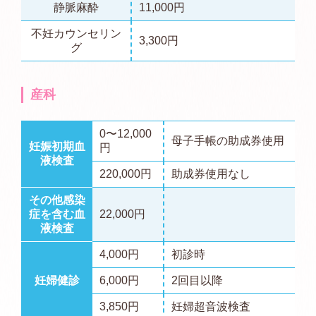
静脈麻酔
11,000円
不妊カウンセリン
3,300円
グ
産科
0〜12,000
母子手帳の助成券使用
妊娠初期血
円
液検査
220,000円
助成券使用なし
その他感染
症を含む血
22,000円
液検査
4,000円
初診時
妊婦健診
6,000円
2回目以降
3,850円
妊婦超音波検査