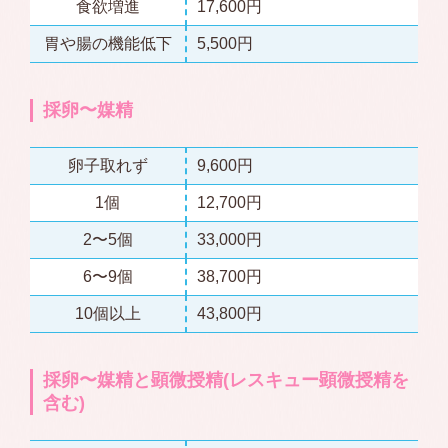
食欲増進
17,600円
胃や腸の機能低下
5,500円
採卵〜媒精
卵子取れず
9,600円
1個
12,700円
2〜5個
33,000円
6〜9個
38,700円
10個以上
43,800円
採卵〜媒精と顕微授精(レスキュー顕微授精を
含む)