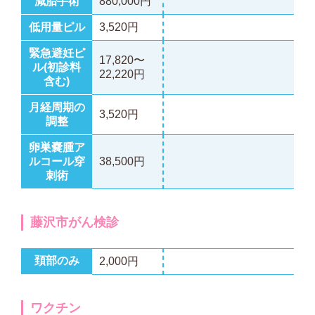
減胎手術
880,000円
低用量ピル
3,520円
緊急避妊ピ
17,820〜
ル(初診料
22,220円
含む)
月経周期の
3,520円
調整
卵巣嚢腫ア
ルコール穿
38,500円
刺術
藤沢市がん検診
頚部のみ
2,000円
ワクチン