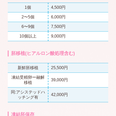
1個
4,500円
2〜5個
6,000円
6〜9個
7,500円
10個以上
9,000円
胚移植(ヒアルロン酸処理含む)
新鮮胚移植
25,500円
凍結受精卵ー融解
39,000円
移植
同:アシステッドハ
42,000円
ッチング有
凍結胚保存