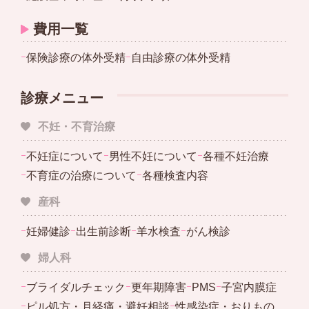
費用一覧
ｰ
保険診療の体外受精
ｰ
自由診療の体外受精
診療メニュー
不妊・不育治療
ｰ
不妊症について
ｰ
男性不妊について
ｰ
各種不妊治療
ｰ
不育症の治療について
ｰ
各種検査内容
産科
ｰ
妊婦健診
ｰ
出生前診断
ｰ
羊水検査
ｰ
がん検診
婦人科
ｰ
ブライダルチェック
ｰ
更年期障害
ｰ
PMS
ｰ
子宮内膜症
ｰ
ピル処方・月経痛・避妊相談
ｰ
性感染症・おりもの