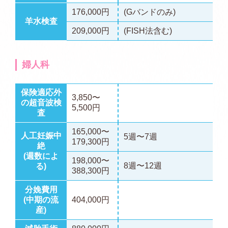
176,000円
(Gバンドのみ)
羊水検査
209,000円
(FISH法含む)
婦人科
保険適応外
3,850〜
の超音波検
5,500円
査
165,000〜
人工妊娠中
5週〜7週
179,300円
絶
(週数によ
198,000〜
8週〜12週
る)
388,300円
分娩費用
(中期の流
404,000円
産)