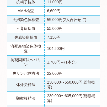
抗精子抗体
11,000円
AMH検査
6,600円
夫婦染色体検査
55,000円(2人合わせて)
不育症採血
55,000円
夫感染症採血
7,150円
流死産物染色体検
104,500円
査
抗凝固療法ヘパリ
1,760円～(1本分)
ン
夫リンパ球療法
22,000円
230,000〜550,000円(総額概
体外受精法
算)
230,000〜605,000円(総額概
顕微授精法
算)