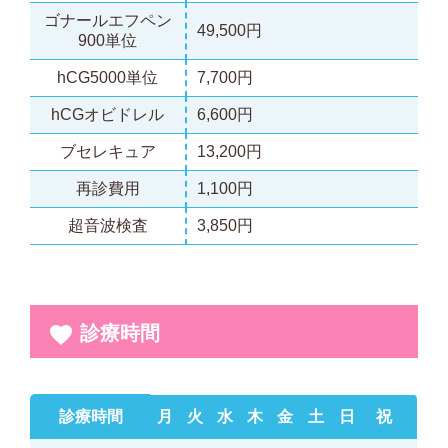
ゴナールエフペン
49,500円
900単位
hCG5000単位
7,700円
hCGオビドレル
6,600円
ブセレキュア
13,200円
再診費用
1,100円
超音波検査
3,850円
診療時間
診療時間
月
火
水
木
金
土
日
祝