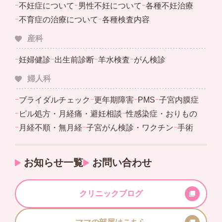
ｰ
不妊症について
ｰ
男性不妊について
ｰ
各種不妊治療
ｰ
不育症の治療について
ｰ
各種検査内容
産科
ｰ
妊婦健診
ｰ
出生前診断
ｰ
羊水検査
ｰ
がん検診
婦人科
ｰ
ブライダルチェック
ｰ
更年期障害
ｰ
PMS
ｰ
子宮内膜症
ｰ
ピル処方・月経痛・避妊相談
ｰ
性感染症・おりもの
ｰ
月経不順・無月経
ｰ
子宮がん検診・ワクチン
ｰ
手術
お知らせ一覧
お問い合わせ
クリニックブログ