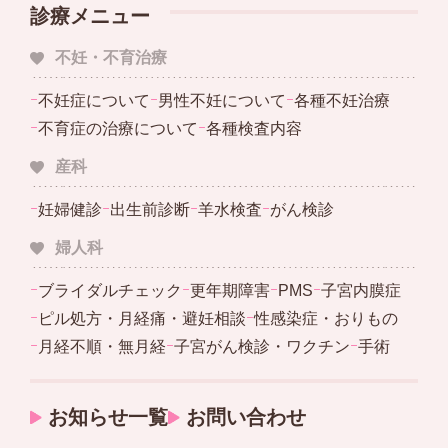
診療メニュー
不妊・不育治療
ｰ
不妊症について
ｰ
男性不妊について
ｰ
各種不妊治療
ｰ
不育症の治療について
ｰ
各種検査内容
産科
ｰ
妊婦健診
ｰ
出生前診断
ｰ
羊水検査
ｰ
がん検診
婦人科
ｰ
ブライダルチェック
ｰ
更年期障害
ｰ
PMS
ｰ
子宮内膜症
ｰ
ピル処方・月経痛・避妊相談
ｰ
性感染症・おりもの
ｰ
月経不順・無月経
ｰ
子宮がん検診・ワクチン
ｰ
手術
お知らせ一覧
お問い合わせ