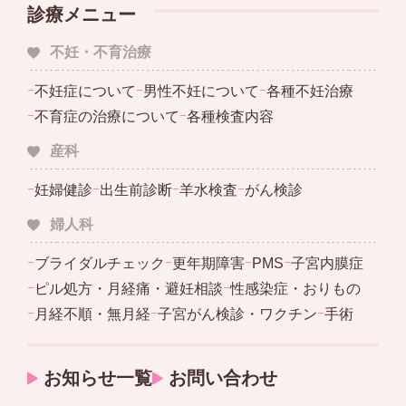
診療メニュー
不妊・不育治療
ｰ
不妊症について
ｰ
男性不妊について
ｰ
各種不妊治療
ｰ
不育症の治療について
ｰ
各種検査内容
産科
ｰ
妊婦健診
ｰ
出生前診断
ｰ
羊水検査
ｰ
がん検診
婦人科
ｰ
ブライダルチェック
ｰ
更年期障害
ｰ
PMS
ｰ
子宮内膜症
ｰ
ピル処方・月経痛・避妊相談
ｰ
性感染症・おりもの
ｰ
月経不順・無月経
ｰ
子宮がん検診・ワクチン
ｰ
手術
お知らせ一覧
お問い合わせ