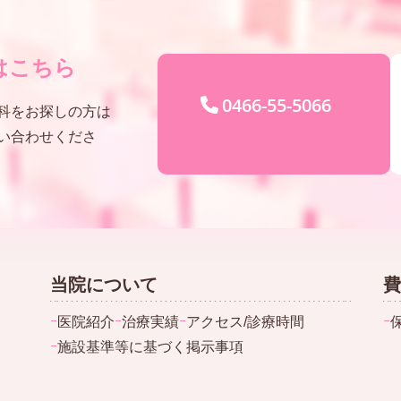
はこちら
0466-55-5066
科をお探しの方は
い合わせくださ
当院について
費
ｰ
医院紹介
ｰ
治療実績
ｰ
アクセス/診療時間
ｰ
ｰ
施設基準等に基づく掲示事項