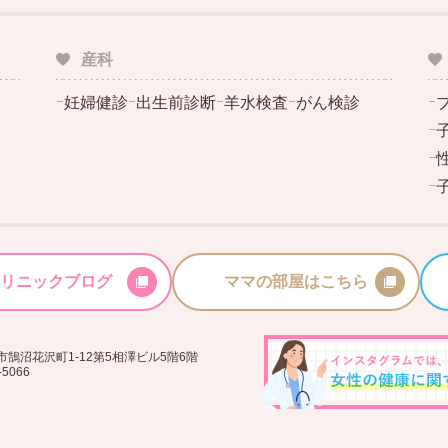
産科
ｰ
妊婦健診
ｰ
出生前診断
ｰ
羊水検査
ｰ
がん検診
ｰ
ｰ
ｰ
ｰ
リニックブログ
ママの部屋はこちら
鵠沼花沢町1-12第5相澤ビル5階6階
-5066