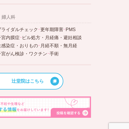
婦人科
ブライダルチェック
ｰ
更年期障害
ｰ
PMS
子宮内膜症
ｰ
ピル処方・月経痛・避妊相談
性感染症・おりもの
ｰ
月経不順・無月経
子宮がん検診・ワクチン
ｰ
手術
辻堂院はこちら