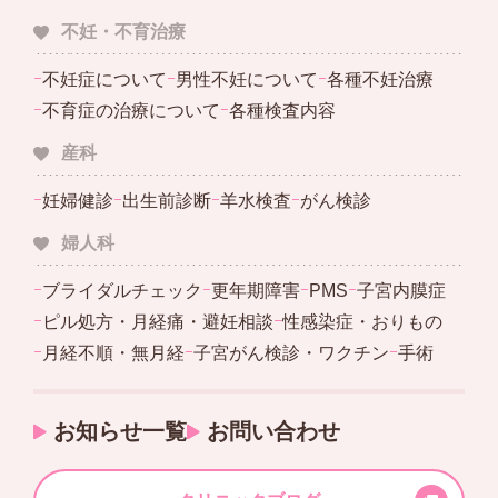
不妊・不育治療
ｰ
不妊症について
ｰ
男性不妊について
ｰ
各種不妊治療
ｰ
不育症の治療について
ｰ
各種検査内容
産科
ｰ
妊婦健診
ｰ
出生前診断
ｰ
羊水検査
ｰ
がん検診
婦人科
ｰ
ブライダルチェック
ｰ
更年期障害
ｰ
PMS
ｰ
子宮内膜症
ｰ
ピル処方・月経痛・避妊相談
ｰ
性感染症・おりもの
ｰ
月経不順・無月経
ｰ
子宮がん検診・ワクチン
ｰ
手術
お知らせ一覧
お問い合わせ