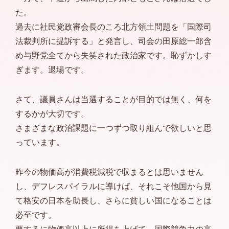
た。
過去に社民党政審会長のころ北方領土問題を「国際司
法裁判所に提訴する」と発言し、司会の田原総一郎含
め与野党全てから失笑された政治家です。恥ずかしす
ぎます。退場です。
さて、議員さんは当選することが目的では無く、何を
するかが大切です。
さまざまな政治課題に一つずつ取り組んで欲しいと思
っています。
昨今の物価高が消費税減税で収まるとは思いません
し、デフレスパイラルに導けば、それこそ他国から見
て格安の日本を助長し、さらに貧しい国になることは
必至です。