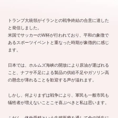
トランプ大統領がイランとの戦争終結の合意に達した
と発信しました。
米国でサッカーのW杯が行われており、平和の象徴で
あるスポーツイベントと重なった時期が象徴的に感じ
ます。
日本では、ホルムズ海峡の開放により原油が運ばれる
こと、ナフサ不足による製品の供給不足やガソリン高
の懸念が薄れることを歓迎する声が溢れます。
しかし、何よりまずは戦争により、軍民も一般市民も
犠牲者が増えないことこそ喜ぶべきと私は思います。
ふだん、体外受精という生殖医療を通して命の誕生に