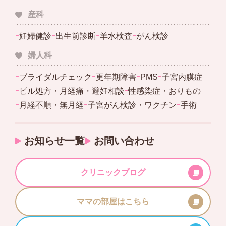
産科
ｰ
妊婦健診
ｰ
出生前診断
ｰ
羊水検査
ｰ
がん検診
婦人科
ｰ
ブライダルチェック
ｰ
更年期障害
ｰ
PMS
ｰ
子宮内膜症
ｰ
ピル処方・月経痛・避妊相談
ｰ
性感染症・おりもの
ｰ
月経不順・無月経
ｰ
子宮がん検診・ワクチン
ｰ
手術
お知らせ一覧
お問い合わせ
クリニックブログ
ママの部屋はこちら