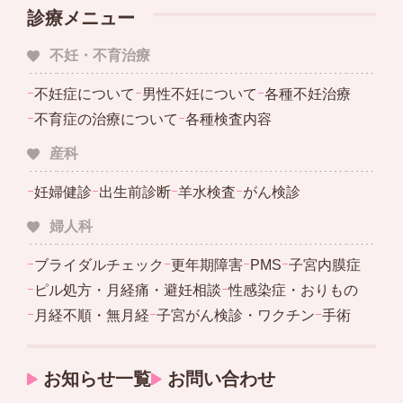
診療メニュー
不妊・不育治療
ｰ
不妊症について
ｰ
男性不妊について
ｰ
各種不妊治療
ｰ
不育症の治療について
ｰ
各種検査内容
産科
ｰ
妊婦健診
ｰ
出生前診断
ｰ
羊水検査
ｰ
がん検診
婦人科
ｰ
ブライダルチェック
ｰ
更年期障害
ｰ
PMS
ｰ
子宮内膜症
ｰ
ピル処方・月経痛・避妊相談
ｰ
性感染症・おりもの
ｰ
月経不順・無月経
ｰ
子宮がん検診・ワクチン
ｰ
手術
お知らせ一覧
お問い合わせ