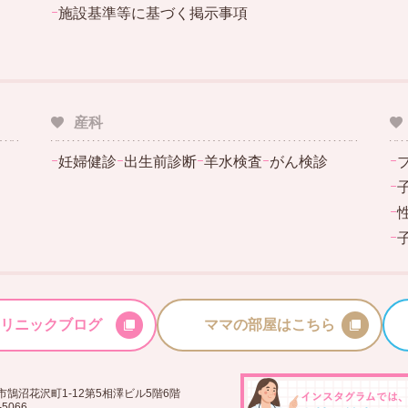
ｰ
施設基準等に基づく掲示事項
産科
ｰ
妊婦健診
ｰ
出生前診断
ｰ
羊水検査
ｰ
がん検診
ｰ
ｰ
ｰ
ｰ
リニックブログ
ママの部屋はこちら
鵠沼花沢町1-12第5相澤ビル5階6階
-5066