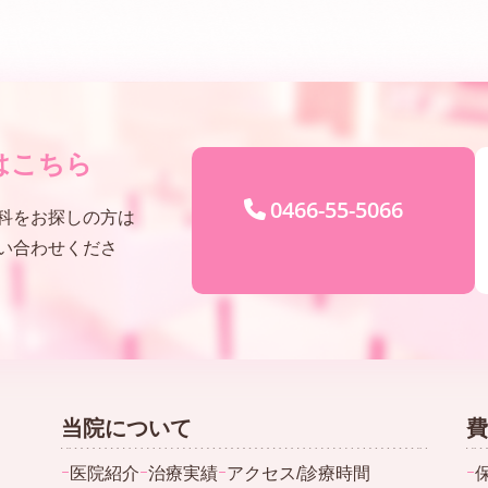
はこちら
0466-55-5066
科をお探しの方は
い合わせくださ
当院について
費
ｰ
医院紹介
ｰ
治療実績
ｰ
アクセス/診療時間
ｰ