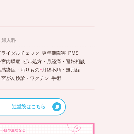
婦人科
ブライダルチェック
ｰ
更年期障害
ｰ
PMS
子宮内膜症
ｰ
ピル処方・月経痛・避妊相談
性感染症・おりもの
ｰ
月経不順・無月経
子宮がん検診・ワクチン
ｰ
手術
辻堂院はこちら