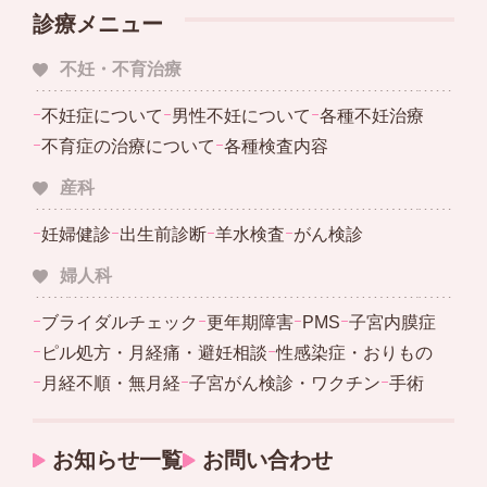
診療メニュー
不妊・不育治療
ｰ
不妊症について
ｰ
男性不妊について
ｰ
各種不妊治療
ｰ
不育症の治療について
ｰ
各種検査内容
産科
ｰ
妊婦健診
ｰ
出生前診断
ｰ
羊水検査
ｰ
がん検診
婦人科
ｰ
ブライダルチェック
ｰ
更年期障害
ｰ
PMS
ｰ
子宮内膜症
ｰ
ピル処方・月経痛・避妊相談
ｰ
性感染症・おりもの
ｰ
月経不順・無月経
ｰ
子宮がん検診・ワクチン
ｰ
手術
お知らせ一覧
お問い合わせ