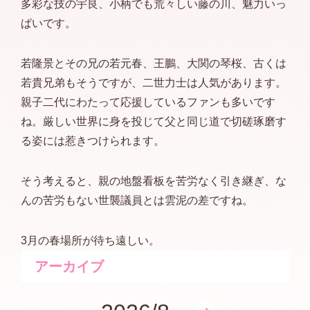
多彩な技の宇良、小柄でも荒々しい藤の川、魅力いっ
ぱいです。
若隆景とその兄の若元春、王鵬、大関の琴桜、古くは
若貴兄弟もそうですが、二世力士は人気があります。
親子二代にわたって応援しているファンも多いです
ね。厳しい世界に身を投じて父と同じ道で切磋琢磨す
る姿には惹きつけられます。
そう考えると、親の地盤看板を苦労なく引き継ぎ、な
んの苦労もない世襲議員とは雲泥の差ですね。
3月の春場所が待ち遠しい。
アーカイブ