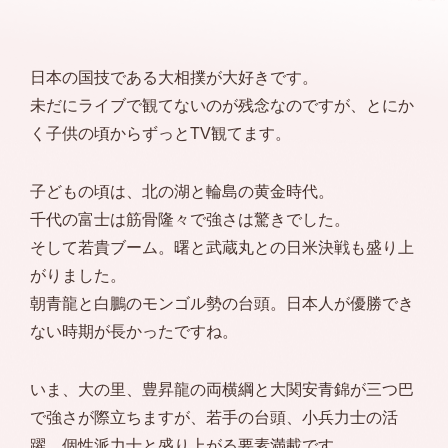
日本の国技である大相撲が大好きです。
未だにライブで観てないのが残念なのですが、とにか
く子供の頃からずっとTV観てます。
子どもの頃は、北の湖と輪島の黄金時代。
千代の富士は筋骨隆々で強さは驚きでした。
そして若貴ブーム。曙と武蔵丸との日米決戦も盛り上
がりました。
朝青龍と白鵬のモンゴル勢の台頭。日本人が優勝でき
ない時期が長かったですね。
いま、大の里、豊昇龍の両横綱と大関安青錦が三つ巴
で強さが際立ちますが、若手の台頭、小兵力士の活
躍、個性派力士と盛り上がる要素満載です。